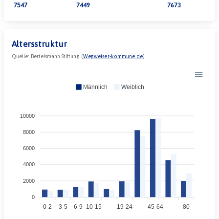
7547
7449
7673
Altersstruktur
Quelle: Bertelsmann Stiftung (
Wegweiser-kommune.de
)
Männlich
Weiblich
10000
8000
6000
4000
2000
0
0-2
3-5
6-9
10-15
19-24
45-64
80