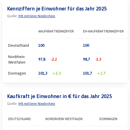
Kennziffern je Einwohner für das Jahr 2025
Quelle:
IHK mittlerer Niederrhein
KAUFKRAFTKENNZIFFER
EH-KAUFKRAFTKENNZIFFER
Deutschland
100
100
Nordrhein
97,8
-2.2
98,7
-1.3
Westfalen
Dormagen
101,3
+
1.3
101,7
+
1.7
Kaufkraft je Einwohner in € für das Jahr 2025
Quelle:
IHK mittlerer Niederrhein
DEUTSCHLAND
NORDRHEIN WESTFALEN
DORMAGEN